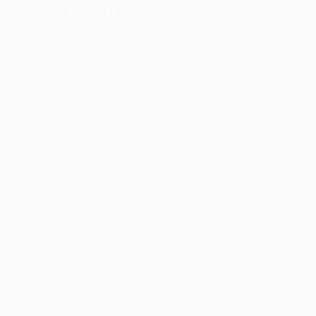
IDENTITÉ VISUELLE
10TH OF JANVIER 2020
DÉPLIANT
10TH OF JANVIER 2020
IDENTITÉ VISUELLE
10TH OF JANVIER 2020